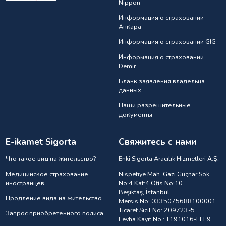
Nippon
Информация о страховании
Анкарa
Информация о страховании GIG
Информация о страховании
Demir
Бланк заявления владельца
данных
Наши разрешительные
документы
E-ikamet Sigorta
Свяжитесь с нами
Что такое вид на жительство?
Enki Sigorta Aracılık Hizmetleri A.Ş.
Медицинское страхование
Nispetiye Mah. Gazi Güçnar Sok.
иностранцев
No:4 Kat:4 Ofis No:10
Beşiktaş, İstanbul
Продление вида на жительство
Mersis No: 0335075688100001
Ticaret Sicil No: 209723-5
Запрос приобретенного полиса
Levha Kayıt No : T191016-LEL9