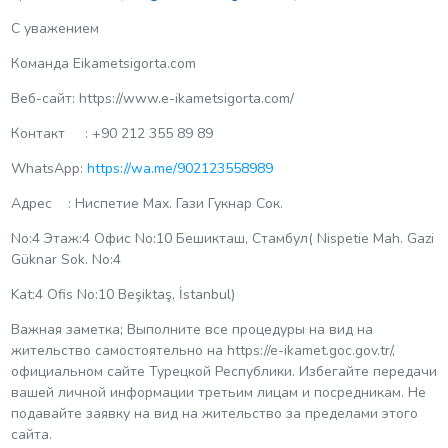
С уважением
Команда Eikametsigorta.com
Веб-сайт: https://www.e-ikametsigorta.com/
Контакт : +90 212 355 89 89
WhatsApp:
https://wa.me/902123558989
Адрес : Ниспетие Мах. Гази Гукнар Сок.
No:4 Этаж:4 Офис No:10 Бешикташ, Стамбул( Nispetie Mah. Gazi
Güknar Sok. No:4
Kat:4 Ofis No:10 Beşiktaş, İstanbul)
Важная заметка; Выполните все процедуры на вид на
жительство самостоятельно на https://e-ikamet.goc.gov.tr/,
официальном сайте Турецкой Республики. Избегайте передачи
вашей личной информации третьим лицам и посредникам. Не
подавайте заявку на вид на жительство за пределами этого
сайта.