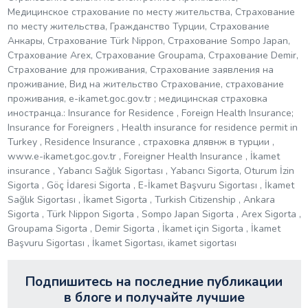
Медицинское страхование по месту жительства, Страхование
по месту жительства, Гражданство Турции, Страхование
Анкары, Страхование Türk Nippon, Страхование Sompo Japan,
Страхование Arex, Страхование Groupama, Страхование Demir,
Страхование для проживания, Страхование заявления на
проживание, Вид на жительство Страхование, страхование
проживания, e-ikamet.goc.gov.tr ​​; медицинская страховка
иностранца.: Insurance for Residence , Foreign Health Insurance;
Insurance for Foreigners , Health insurance for residence permit in
Turkey , Residence Insurance , страховка длявнж в турции ,
www.e-ikamet.goc.gov.tr , Foreigner Health Insurance , İkamet
insurance , Yabancı Sağlık Sigortası , Yabancı Sigorta, Oturum İzin
Sigorta , Göç İdaresi Sigorta , E-İkamet Başvuru Sigortası , İkamet
Sağlık Sigortası , İkamet Sigorta , Turkish Citizenship , Ankara
Sigorta , Türk Nippon Sigorta , Sompo Japan Sigorta , Arex Sigorta ,
Groupama Sigorta , Demir Sigorta , İkamet için Sigorta , İkamet
Başvuru Sigortası , İkamet Sigortası, ikamet sigortası
Подпишитесь на последние публикации
в блоге и получайте лучшие