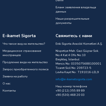
Demir
Бланк заявления владельца
данных
Наши разрешительные
документы
E-ikamet Sigorta
Свяжитесь с нами
Что такое вид на жительство?
Enki Sigorta Aracılık Hizmetleri A.Ş.
Медицинское страхование
Nispetiye Mah. Gazi Güçnar Sok.
иностранцев
No:4 Kat:4 Ofis No:10
Beşiktaş, İstanbul
Продление вида на жительство
Mersis No: 0335075688100001
Ticaret Sicil No: 209723-5
Запрос приобретенного полиса
Levha Kayıt No : T191016-LEL9
Заявка на работу
info@e-ikametsigorta.com
О нас
Наш номер телефона
Контакты
+90 (212) 355 89 89
+90 (530) 468 20 03