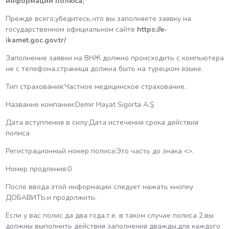
информации полюса;
Прежде всего,убедитесь,что вы заполняете заявку на
государственном официальном сайте
https://e-
ikamet.goc.gov.tr/
Заполнение заявки на ВНЖ должно происходить с компьютера
не с телефона,страница должна быть на турецком языке.
Тип страхования:Частное медицинское страхование.
Название компании:Demir Hayat Sigorta A.Ş
Дата вступления в силу:Дата истечения срока действия
полиса
Регистрационный номер полиса:Это часть до знака <>.
Номер продления:0
После ввода этой информации следует нажать кнопку
ДОБАВИТЬ,и продолжить.
Если у вас полис да два года,т.е. в таком случае полиса 2,вы
должны выполнить действия заполнения дважды,для каждого