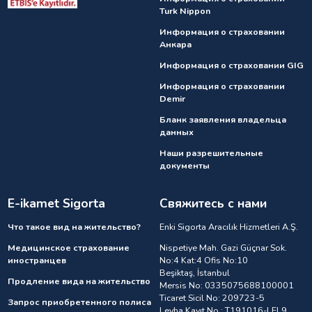
Turk Nippon
Информация о страховании
Анкарa
Информация о страховании GIG
Информация о страховании
Demir
Бланк заявления владельца
данных
Наши разрешительные
документы
E-ikamet Sigorta
Свяжитесь с нами
Что такое вид на жительство?
Enki Sigorta Aracılık Hizmetleri A.Ş.
Медицинское страхование
Nispetiye Mah. Gazi Güçnar Sok.
иностранцев
No:4 Kat:4 Ofis No:10
Beşiktaş, İstanbul
Продление вида на жительство
Mersis No: 0335075688100001
Ticaret Sicil No: 209723-5
Запрос приобретенного полиса
Levha Kayıt No : T191016-LEL9