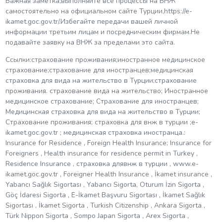
Важная заметка;выполняйте все процессы на ВНЖ
самостоятельно на официальном сайте Турции,https://e-
ikamet.goc.gov.tr/.Избегайте передачи вашей личной
информации третьим лицам и посредническим фирмам.Не
подавайте заявку на ВНЖ за пределами это сайта.
Ссылки:страхование проживания;иностранное медицинское
страхование;страхование для иностранцев;медицинская
страховка для вида на жительство в Турции;страхование
проживания. страхование вида на жительство; Иностранное
медицинское страхование; Страхование для иностранцев;
Медицинская страховка для вида на жительство в Турции;
Страхование проживания; страховка для внж в турции ;e-
ikamet.goc.gov.tr ​​; медицинская страховка иностранца.:
Insurance for Residence , Foreign Health Insurance; Insurance for
Foreigners , Health insurance for residence permit in Turkey ,
Residence Insurance , страховка длявнж в турции , www.e-
ikamet.goc.gov.tr , Foreigner Health Insurance , İkamet insurance ,
Yabancı Sağlık Sigortası , Yabancı Sigorta, Oturum İzin Sigorta ,
Göç İdaresi Sigorta , E-İkamet Başvuru Sigortası , İkamet Sağlık
Sigortası , İkamet Sigorta , Turkish Citizenship , Ankara Sigorta ,
Türk Nippon Sigorta , Sompo Japan Sigorta , Arex Sigorta ,