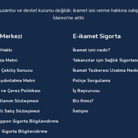
 uzantısı ve devlet kurumu değildir, ikamet izni verme hakkına sahi
İdaresi'ne aittir.
 Merkezi
E-ikamet Sigorta
Hakkı
İkamet izni nedir?
ıza Metni
Yabancılar için Sağlık Sigortası
 Çekiliş Sonucu
İkamet Tezkeresi Uzatma Nedi
ydınlatma Metni
Poliçe Sorgulama
k ve Çerez Politikası
İş Başvurusu
ullanım Sözleşmesi
Biz Kimiz?
li Satış Sözleşmesi
İletişim
ippon Sigorta Bilgilendirme
 Sigorta Bilgilendirme