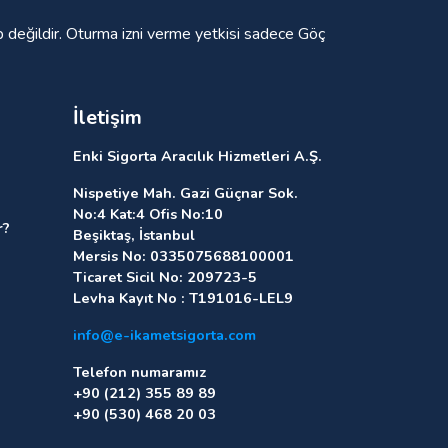
p değildir. Oturma izni verme yetkisi sadece Göç
İletişim
Enki Sigorta Aracılık Hizmetleri A.Ş.
Nispetiye Mah. Gazi Güçnar Sok.
No:4 Kat:4 Ofis No:10
r?
Beşiktaş, İstanbul
Mersis No: 0335075688100001
Ticaret Sicil No: 209723-5
Levha Kayıt No : T191016-LEL9
info@e-ikametsigorta.com
Telefon numaramız
+90 (212) 355 89 89
+90 (530) 468 20 03