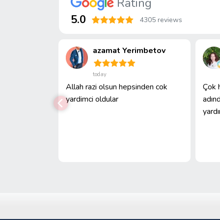
Rating
5.0
4305 reviews
ибжанова
azamat Yerimbetov
today
сотруднику
Allah razi olsun hepsinden cok
Çok h
а полное
yardimci oldular
adınd
отличную
yardı