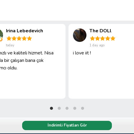
Irina Lebedevich
The DOLl
today
1 day ago
ızlı ve kaliteli hizmet. Nisa
i love iit !
a bir çalışan bana çok
mcı oldu.
İndirimli Fiyatları Gör