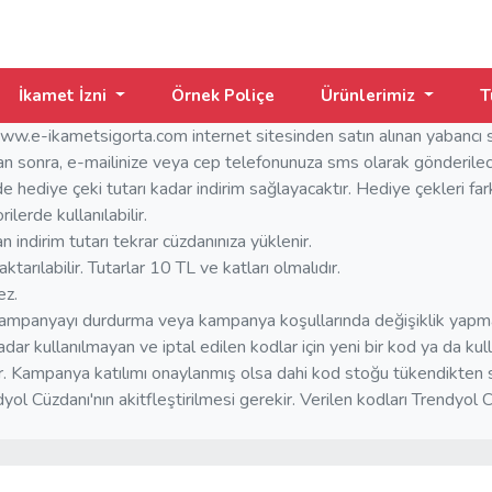
İkamet İzni
Örnek Poliçe
Ürünlerimiz
T
-ikametsigorta.com internet sitesinden satın alınan yabancı sağlı
an sonra, e-mailinize veya cep telefonunuza sms olarak gönderilec
 hediye çeki tutarı kadar indirim sağlayacaktır. Hediye çekleri farklı
ilerde kullanılabilir.
 indirim tutarı tekrar cüzdanınıza yüklenir.
arılabilir. Tutarlar 10 TL ve katları olmalıdır.
ez.
ampanyayı durdurma veya kampanya koşullarında değişiklik yapma 
dar kullanılmayan ve iptal edilen kodlar için yeni bir kod ya da ku
. Kampanya katılımı onaylanmış olsa dahi kod stoğu tükendikten so
l Cüzdanı'nın akitfleştirilmesi gerekir. Verilen kodları Trendyol C