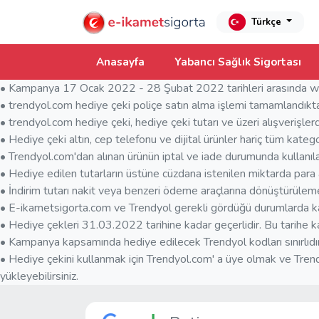
Türkçe
Anasayfa
Yabancı Sağlık Sigortası
• Kampanya 17 Ocak 2022 - 28 Şubat 2022 tarihleri arasında www.e
• trendyol.com hediye çeki poliçe satın alma işlemi tamamlandıkt
• trendyol.com hediye çeki, hediye çeki tutarı ve üzeri alışverişlerde
• Hediye çeki altın, cep telefonu ve dijital ürünler hariç tüm kategor
• Trendyol.com'dan alınan ürünün iptal ve iade durumunda kullanılan
• Hediye edilen tutarların üstüne cüzdana istenilen miktarda para akt
• İndirim tutarı nakit veya benzeri ödeme araçlarına dönüştürülem
• E-ikametsigorta.com ve Trendyol gerekli gördüğü durumlarda k
• Hediye çekleri 31.03.2022 tarihine kadar geçerlidir. Bu tarihe ka
• Kampanya kapsamında hediye edilecek Trendyol kodları sınırlıdır
• Hediye çekini kullanmak için Trendyol.com' a üye olmak ve Trendyo
yükleyebilirsiniz.