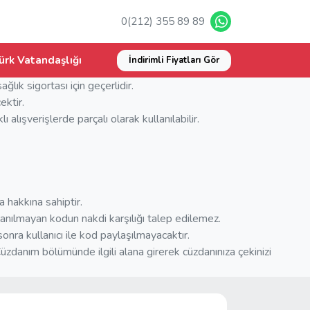
0(212) 355 89 89
ürk Vatandaşlığı
İndirimli Fiyatları Gör
k sigortası için geçerlidir.
ektir.
 alışverişlerde parçalı olarak kullanılabilir.
hakkına sahiptir.
llanılmayan kodun nakdi karşılığı talep edilemez.
nra kullanıcı ile kod paylaşılmayacaktır.
üzdanım bölümünde ilgili alana girerek cüzdanınıza çekinizi