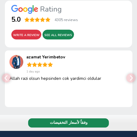
Rating
5.0
4305 reviews
WRITE A REVIEW
SEE ALL REVIEWS
azamat Yerimbetov
1 day ago
Allah razi olsun hepsinden cok yardimci oldular
وفقاً لأسعار التخفيضات