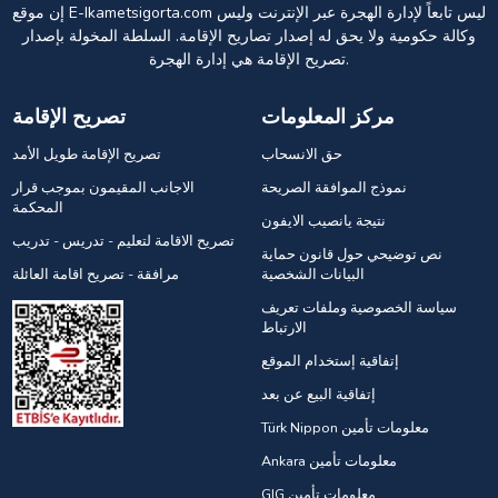
إن موقع E-Ikametsigorta.com ليس تابعاً لإدارة الهجرة عبر الإنترنت وليس
وكالة حكومية ولا يحق له إصدار تصاريح الإقامة. السلطة المخولة بإصدار
تصريح الإقامة هي إدارة الهجرة.
مركز المعلومات
تصريح الإقامة
حق الانسحاب
تصريح الإقامة طويل الأمد
نموذج الموافقة الصريحة
الاجانب المقيمون بموجب قرار
المحكمة
نتيجة يانصيب الايفون
تصريح الاقامة لتعليم - تدريس - تدريب
نص توضيحي حول قانون حماية
البيانات الشخصية
مرافقة - تصريح اقامة العائلة
سياسة الخصوصية وملفات تعريف
الارتباط
إتفاقية إستخدام الموقع
إتفاقية البيع عن بعد
Türk Nippon معلومات تأمين
Ankara معلومات تأمين
GIG معلومات تأمين