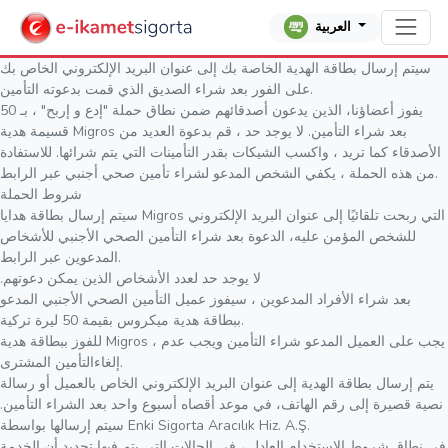
العربية
سيتم إرسال بطاقة الهدية الخاصة بك إلى عنوان البريد الإلكتروني الخاص بك
على الفور بعد شراء الصديق الذي قمت بدعوته التأمين.
يفوز أعضاؤنا، الذين يدعون أصدقائهم ضمن نطاق حملة "إدع و إربح" ، بـ 50
قسيمة هدية Migros بعد شراء التأمين. لا يوجد حد ، قم بدعوة العديد من
الأصدقاء كما تريد ، واكسب الشيكات بقدر التأمينات التي يتم شرائها. للاستفادة
من هذه الحملة ، يكفي الشخص المدعو لشراء تأمين صحي أجنبي عبر الرابط.
شروط الحملة
سيتم إرسال بطاقة هدايا Migros التي ربحت تلقائيًا إلى عنوان البريد الإلكتروني
للشخص المؤمن عليه، الدعوة بعد شراء التأمين الصحي الأجنبي للأشخاص
المدعوين عبر الرابط.
.لا يوجد حد لعدد الأشخاص الذين يمكن دعوتهم
بعد شراء الأفراد المدعوين ، سيفوز عميل التأمين الصحي الأجنبي المدعو
ببطاقة هدية ميكروس بقيمة 50 ليرة تركية.
للفوز ببطاقة هدية Migros ، يجب على العميل المدعو شراء التأمين ويجب عدم
إلغاءالتأمين المشترى.
يتم إرسال بطاقة الهدية إلى عنوان البريد الإلكتروني الخاص بالعميل أو رسالة
نصية قصيرة إلى رقم الهاتف، في موعد أقصاه أسبوع واحد بعد الشراء التأمين.
سيتم إرسالها بواسطة Enki Sigorta Aracılık Hiz. A.Ş.
في نطاق شروط الاستخدام العادل ، في الحالات التي يتم فيها تحديد أن الخدمة