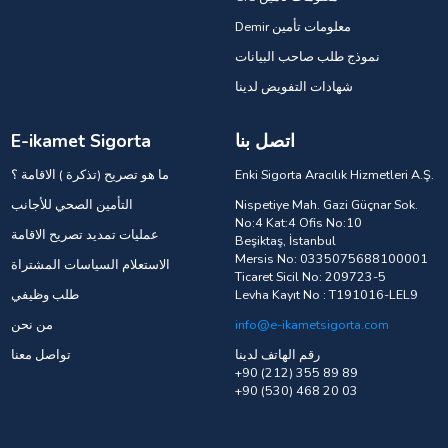
Demir معلومات تأمين
نموذج طلب صاحب البيانات
شهادات التفويض لدينا
اتصل بنا
E-ikamet Sigorta
Enki Sigorta Aracılık Hizmetleri A.Ş.
ما هو تصريح (تذكرة ) الاقامة ؟
Nispetiye Mah. Gazi Güçnar Sok.
التأمين الصحي للأجانب
No:4 Kat:4 Ofis No:10
عمليات تمديد تصريح الاقامة
Beşiktaş, İstanbul
Mersis No: 0335075688100001
الاستعلام السياسات المشتراة
Ticaret Sicil No: 209723-5
Levha Kayıt No : T191016-LEL9
طلب وظيفي
info@e-ikametsigorta.com
من نحن
رقم الهاتف لدينا
تواصل معنا
+90 (212) 355 89 89
+90 (530) 468 20 03