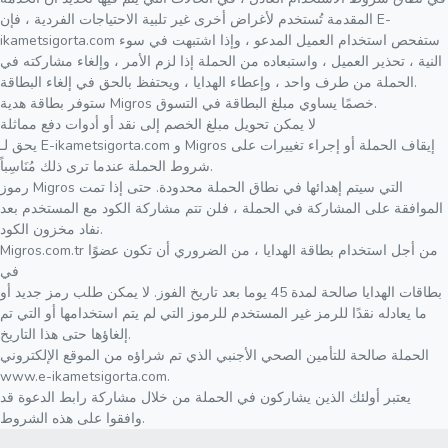
المقدمة تُستخدم لأغراض أخرى غير تلبية الاحتياجات الفردية ، فإن E-
ikametsigorta.com ستفحص استخدام العميل المدعو ، وإذا اشتبهت في سوء
النية ، تحذير العميل ، واستبعاده من الحملة إذا لزم الأمر ، وإلغاء مشاركته في
الحملة من طرف واحد ، وإعطاء الهدايا ، ويحتفظ بالحق في إلغاء البطاقة.
ستوفر بطاقة هدية Migros خصمًا يساوي مبلغ البطاقة في التسوق.
لا يمكن تحويل مبلغ الخصم إلى نقد أو أدوات دفع مماثلة
يحق لـ E-ikametsigorta.com و Migros إيقاف الحملة أو إجراء تغييرات على
شروط الحملة عندما ترى ذلك مُنَاسِباً.
رموز Migros التي سيتم إهدائها في نطاق الحملة محدودة. حتى إذا تمت
الموافقة على المشاركة في الحملة ، فلن تتم مشاركة الكود مع المستخدم بعد
نفاد مخزون الكود.
Migros.com.tr من أجل استخدام بطاقة الهدايا ، من الضروري أن تكون عضوًا
في
بطاقات الهدايا صالحة لمدة 45 يوما بعد تاريخ الفوز. لا يمكن طلب رمز جديد أو
ما يعادله نقدًا للرمز غير المستخدم للرموز التي لم يتم استخدامها أو التي تم
إلغاؤها حتى هذا التاريخ.
الحملة صالحة للتأمين الصحي الأجنبي الذي تم شراؤه من الموقع الإلكتروني
www.e-ikametsigorta.com.
يعتبر أولئك الذين يشاركون في الحملة من خلال مشاركة رابط الدعوة قد
وافقوا على هذه الشروط.