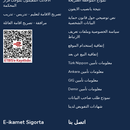
نموذج الموافقة الصريحة
الاجانب المقيمون بموجب قرار
المحكمة
نتيجة يانصيب الايفون
تصريح الاقامة لتعليم - تدريس - تدريب
نص توضيحي حول قانون حماية
البيانات الشخصية
مرافقة - تصريح اقامة العائلة
سياسة الخصوصية وملفات تعريف
الارتباط
إتفاقية إستخدام الموقع
إتفاقية البيع عن بعد
Türk Nippon معلومات تأمين
Ankara معلومات تأمين
GIG معلومات تأمين
Demir معلومات تأمين
نموذج طلب صاحب البيانات
شهادات التفويض لدينا
اتصل بنا
E-ikamet Sigorta