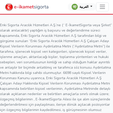
العربية
Enki Sigorta Aracılık Hizmetleri A.Ş.’ne (“ E-İkametSigorta veya Şirket”
olarak anılacaktır) yaptığım iş başvuru ve değerlendirme süreci
kapsamında, Enki Sigorta Aracılık Hizmetleri A.Ş tarafından bilgi ve
görgüme sunulan “Enki Sigorta Aracılık Hizmetleri A.Ş Çalışan Adayı
Kişisel Verilerin Korunması Aydınlatma Metni (“Aydınlatma Metni”) ile
tarafıma, işlenecek kişisel veri kategorileri, işlenecek kişisel veriler,
işlenme amaçları, aktarılacağı kişiler, toplanma yöntemleri ve hukuki
sebepleri, veri sorumlusunun kimliği ve sahip olduğum haklar ayrıntılı
ve anlaşılır bir biçimde anlatılmış ve tarafımca söz konusu Aydınlatma
Metni hakkında bilgi sahibi olunmuştur. 6698 sayılı Kişisel Verilerin
Korunması Kanunu uyarınca, Enki Sigorta Aracılık Hizmetleri A.Ş
Çalışan Adayı Hakkında Kişisel Verilerin Korunması Aydınlatma Metni
kapsamında belirtilen kişisel verilerimin, Aydınlatma Metninde detaylı
olarak açıklanan nedenler ve belirtilen amaçlarla sınırlı olmak üzere;
özgeçmiş bilgilerimin , E-İkametSigorta Ailesi ile işe alım süreçlerinde
değerlendirilmesi için paylaşılması, ileriye dönük açılacak pozisyonlar
için özgeçmiş bilgilerimin kaydedilmesi, iş görüşmesinin olumsuz