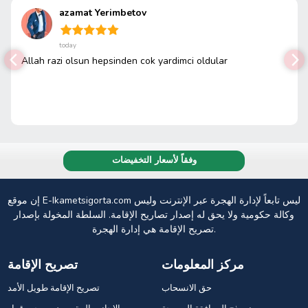
azamat Yerimbetov
today
Allah razi olsun hepsinden cok yardimci oldular
وفقاً لأسعار التخفيضات
إن موقع E-Ikametsigorta.com ليس تابعاً لإدارة الهجرة عبر الإنترنت وليس
وكالة حكومية ولا يحق له إصدار تصاريح الإقامة. السلطة المخولة بإصدار
تصريح الإقامة هي إدارة الهجرة.
مركز المعلومات
تصريح الإقامة
حق الانسحاب
تصريح الإقامة طويل الأمد