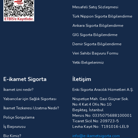
Mesafeli Satış Sözleşmesi
Türk Nippon Sigorta Bilgilendirme
Ankara Sigorta Bilgilendirme
GIG Sigorta Bilgilendirme
Demir Sigorta Bilgilendirme
Veri Sahibi Başvuru Formu
Yetki Belgelerimiz
E-ikamet Sigorta
İletişim
İkamet izni nedir?
Enki Sigorta Aracılık Hizmetleri A.Ş.
Yabancılar için Sağlık Sigortası
Nispetiye Mah. Gazi Güçnar Sok.
No:4 Kat:4 Ofis No:10
İkamet Tezkeresi Uzatma Nedir?
Beşiktaş, İstanbul
Mersis No: 0335075688100001
Poliçe Sorgulama
Ticaret Sicil No: 209723-5
İş Başvurusu
Levha Kayıt No : T191016-LEL9
Biz Kimiz?
info@e-ikametsigorta.com