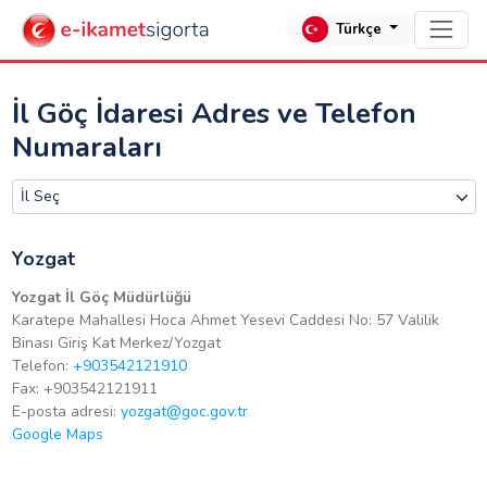
Türkçe
İl Göç İdaresi Adres ve Telefon
Numaraları
Yozgat
Yozgat İl Göç Müdürlüğü
Karatepe Mahallesi Hoca Ahmet Yesevi Caddesi No: 57 Valilik
Binası Giriş Kat Merkez/Yozgat
Telefon:
+903542121910
Fax: +903542121911
E-posta adresi:
yozgat@goc.gov.tr
Google Maps