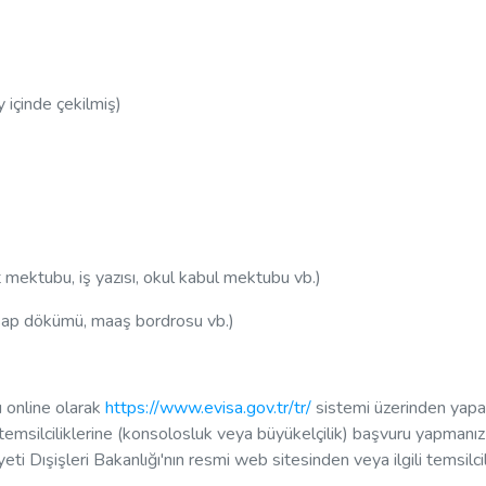
 içinde çekilmiş)
mektubu, iş yazısı, okul kabul mektubu vb.)
sap dökümü, maaş bordrosu vb.)
 online olarak
https://www.evisa.gov.tr/tr/
sistemi üzerinden yapab
ik temsilciliklerine (konsolosluk veya büyükelçilik) başvuru yapmanız
i Dışişleri Bakanlığı'nın resmi web sitesinden veya ilgili temsilcil