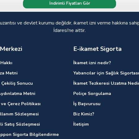
İndirimli Fiyatları Gör
 uzantısı ve devlet kurumu değildir, ikamet izni verme hakkına sahi
İdaresi'ne aittir.
 Merkezi
E-ikamet Sigorta
Hakkı
İkamet izni nedir?
ıza Metni
Yabancılar için Sağlık Sigortası
 Çekiliş Sonucu
İkamet Tezkeresi Uzatma Nedi
ydınlatma Metni
Poliçe Sorgulama
k ve Çerez Politikası
İş Başvurusu
ullanım Sözleşmesi
Biz Kimiz?
li Satış Sözleşmesi
İletişim
ippon Sigorta Bilgilendirme