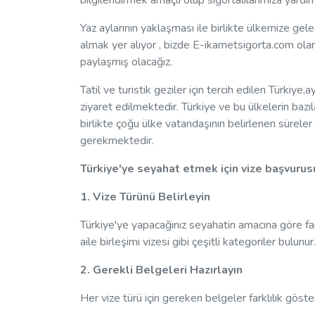
bilgilendirmek amaçlı olup sigortalılarımıza yard
Yaz aylarının yaklaşması ile birlikte ülkemize gele
almak yer alıyor , bizde E-ikametsigorta.com olara
paylaşmış olacağız.
Tatil ve turistik geziler için tercih edilen Türkiye
ziyaret edilmektedir. Türkiye ve bu ülkelerin bazıl
birlikte çoğu ülke vatandaşının belirlenen sürele
gerekmektedir.
Türkiye'ye seyahat etmek için vize başvurusu
1. Vize Türünü Belirleyin
Türkiye'ye yapacağınız seyahatin amacına göre farklı
aile birleşimi vizesi gibi çeşitli kategoriler bulu
2. Gerekli Belgeleri Hazırlayın
Her vize türü için gereken belgeler farklılık göste