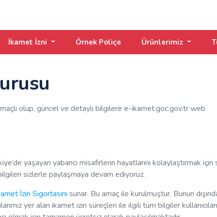
İkamet İzni
Örnek Poliçe
Ürünlerimiz
T
vurusu
maçlı olup, güncel ve detaylı bilgilere e-ikamet.goc.gov.tr web
kiye’de yaşayan yabancı misafirlerin hayatlarını kolaylaştırmak için 
ilgileri sizlerle paylaşmaya devam ediyoruz.
kamet İzin Sigortasını
sunar. Bu amaç ile kurulmuştur. Bunun dışında
ımız yer alan ikamet izin süreçleri ile ilgili tüm bilgiler kullanıcılar