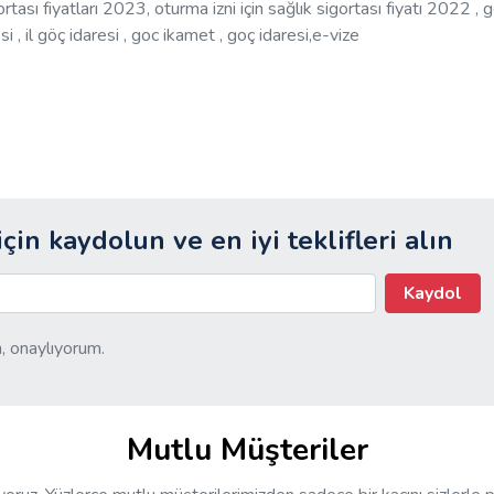
ortası fiyatları 2023, oturma izni için sağlık sigortası fiyatı 2022 , 
i , il göç idaresi , goc ikamet , goç idaresi,e-vize
için kaydolun ve en iyi teklifleri alın
Kaydol
, onaylıyorum.
Mutlu Müşteriler