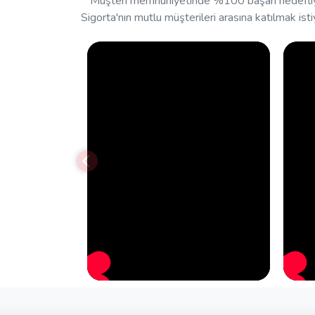
Müşteri memnuniyetinde %100 başarı hedefliyor
Sigorta'nın mutlu müşterileri arasına katılmak isti