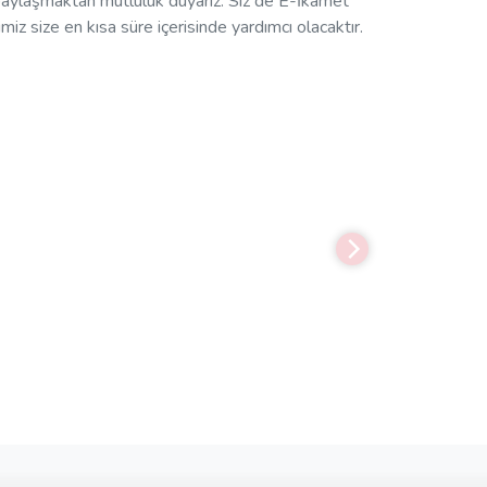
paylaşmaktan mutluluk duyarız. Siz de E-İkamet
miz size en kısa süre içerisinde yardımcı olacaktır.