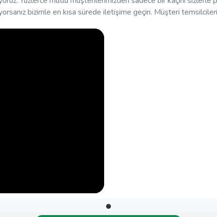
uz. Yüzlerce mutlu müşterilerimizden sadece bir kaçını sizlerle 
yorsanız bizimle en kısa sürede iletişime geçin. Müşteri temsilcileri