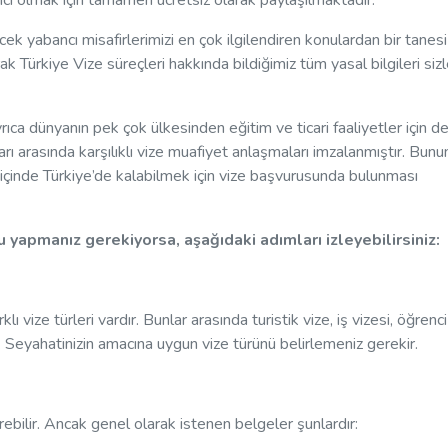
ımcı olmak için tamamen ücretsiz olarak paylaşılmaktadır.
cek yabancı misafirlerimizi en çok ilgilendiren konulardan bir tanesi
k Türkiye Vize süreçleri hakkında bildiğimiz tüm yasal bilgileri sizl
,ayrıca dünyanın pek çok ülkesinden eğitim ve ticari faaliyetler için d
arı arasında karşılıklı vize muafiyet anlaşmaları imzalanmıştır. Bunu
r içinde Türkiye’de kalabilmek için vize başvurusunda bulunması
 yapmanız gerekiyorsa, aşağıdaki adımları izleyebilirsiniz:
 vize türleri vardır. Bunlar arasında turistik vize, iş vizesi, öğrenci 
nur. Seyahatinizin amacına uygun vize türünü belirlemeniz gerekir.
rebilir. Ancak genel olarak istenen belgeler şunlardır: