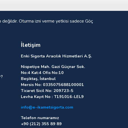
p değildir. Oturma izni verme yetkisi sadece Göç
İletişim
Enki Sigorta Aracılık Hizmetleri A.Ş.
Nispetiye Mah. Gazi Güçnar Sok.
No:4 Kat:4 Ofis No:10
r?
Beşiktaş, İstanbul
Mersis No: 0335075688100001
Ticaret Sicil No: 209723-5
Levha Kayıt No : T191016-LEL9
info@e-ikametsigorta.com
Telefon numaramız
+90 (212) 355 89 89