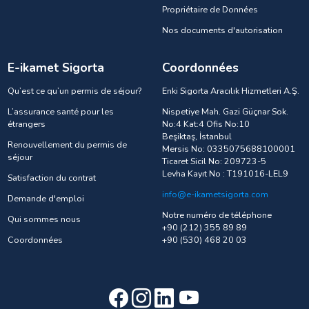
Propriétaire de Données
Nos documents d'autorisation
E-ikamet Sigorta
Coordonnées
Qu’est ce qu’un permis de séjour?
Enki Sigorta Aracılık Hizmetleri A.Ş.
L’assurance santé pour les
Nispetiye Mah. Gazi Güçnar Sok.
étrangers
No:4 Kat:4 Ofis No:10
Beşiktaş, İstanbul
Renouvellement du permis de
Mersis No: 0335075688100001
séjour
Ticaret Sicil No: 209723-5
Levha Kayıt No : T191016-LEL9
Satisfaction du contrat
info@e-ikametsigorta.com
Demande d'emploi
Notre numéro de téléphone
Qui sommes nous
+90 (212) 355 89 89
Coordonnées
+90 (530) 468 20 03